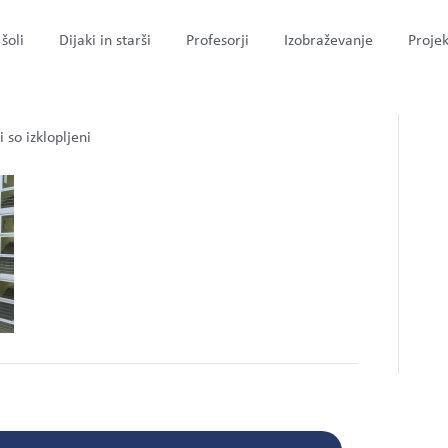
šoli
Dijaki in starši
Profesorji
Izobraževanje
Projek
1319936-min
za
 so izklopljeni
Group
1321319936-
min