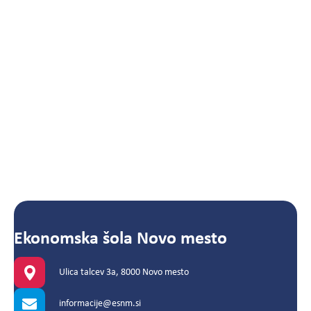
Ekonomska šola Novo mesto
Ulica talcev 3a, 8000 Novo mesto
informacije@esnm.si