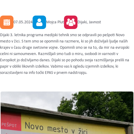
07.05.2024
Mojca Plut
Dijaki, Javnost
Dijaki 3. letnika programa medijski tehnik smo se odpravili po pešpoti Novo
mesto v žici. S tem smo se opomnili na razmere, ki so jih doživljali ljudje naših
krajev v času druge svetovne vojne. Opomnili smo se na to, da mir na evropski
celini ni samoumeven. Razmišljali smo tudi o miru, svobodi in varnosti v
Evropikot jo doživljamo danes. Dijaki so po pohodu svoja razmišljanja prelili na
papir v obliki likovnih izdelkov. Vabimo vas k ogledu izjemnih izdelkov, ki
sorazstavljeni na info točki EPAS v prvem nadstropju.