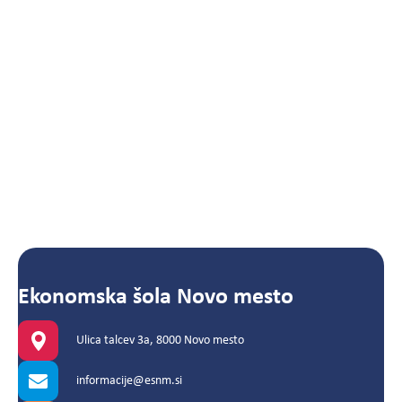
Ekonomska šola Novo mesto
Ulica talcev 3a, 8000 Novo mesto
informacije@esnm.si