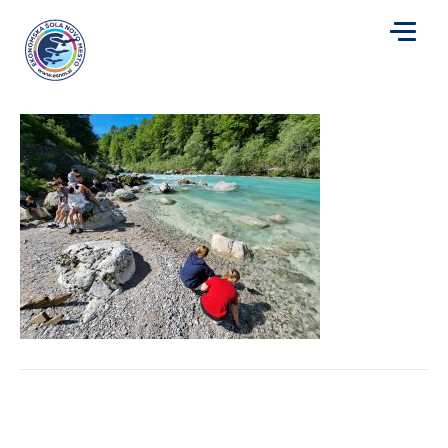
1000015112
za
Avtor
Mojca Plut
|
30. 5. 2025
|
Komentarji so izklopljeni
1000015112