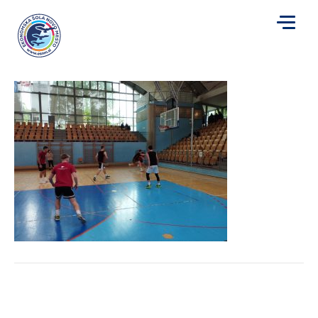
k5
za
Avtor
Mojca Plut
|
26. 4. 2024
|
Komentarji so izklopljeni
k5