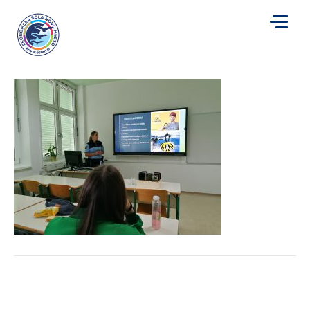
mob4
za
Avtor
Mojca Plut
|
23. 9. 2024
|
Komentarji so izklopljeni
mob4