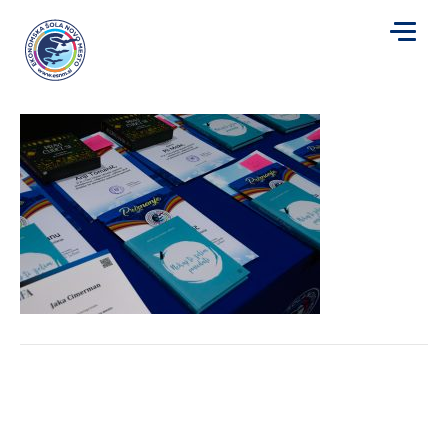
zp2
za
Avtor
Mojca Plut
|
22. 5. 2026
|
Komentarji so izklopljeni
zp2