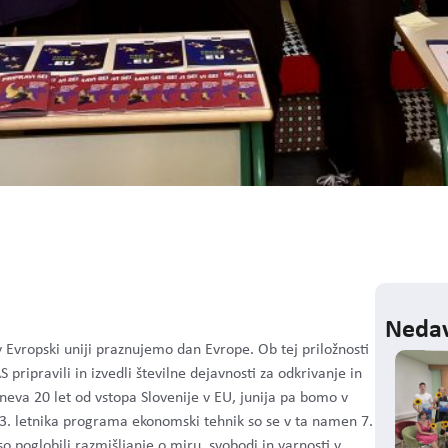
Nedav
Evropski uniji praznujemo dan Evrope. Ob tej priložnosti
ripravili in izvedli številne dejavnosti za odkrivanje in
eva 20 let od vstopa Slovenije v EU, junija pa bomo v
ki 3. letnika programa ekonomski tehnik so se v ta namen 7.
so poglobili
razmišljanje o miru, svobodi in varnosti v