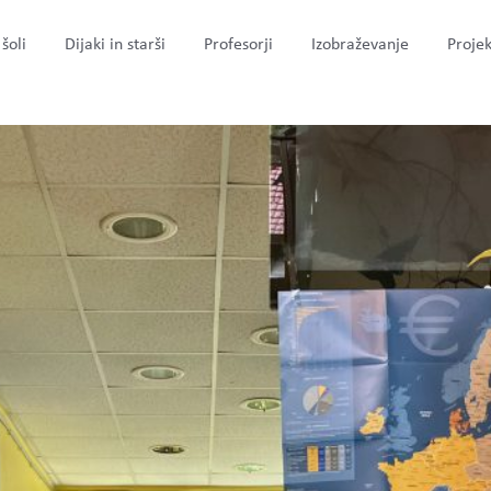
šoli
Dijaki in starši
Profesorji
Izobraževanje
Projek