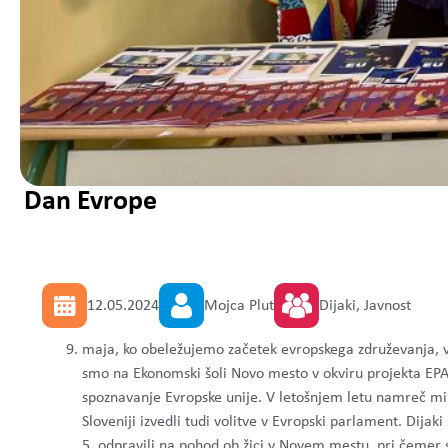
Dan Evrope
12.05.2024
Mojca Plut
Dijaki, Javnost
maja, ko obeležujemo začetek evropskega združevanja, v 
smo na Ekonomski šoli Novo mesto v okviru projekta EPAS p
spoznavanje Evropske unije. V letošnjem letu namreč min
Sloveniji izvedli tudi volitve v Evropski parlament. Dija
5. odpravili na pohod ob žici v Novem mestu, pri čemer 