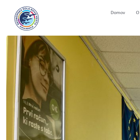
Domov
O 