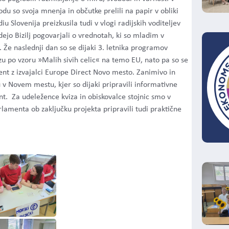
du so svoja mnenja in občutke prelili na papir v obliki
adiu Slovenija
preizkusila tudi v vlogi radijskih voditeljev
ejo Bizilj pogovarjali o vrednotah, ki so mladim v
 Že naslednji dan
so se dijaki 3. letnika programov
u po vzoru »Malih sivih celic« na temo EU, nato pa so se
ent z izvajalci Europe Direct Novo mesto. Zanimivo in
u v Novem mestu, kjer so dijaki pripravili informativne
ent. Za udeležence kviza in obiskovalce stojnic smo v
lamenta ob zaključku projekta pripravili tudi praktične