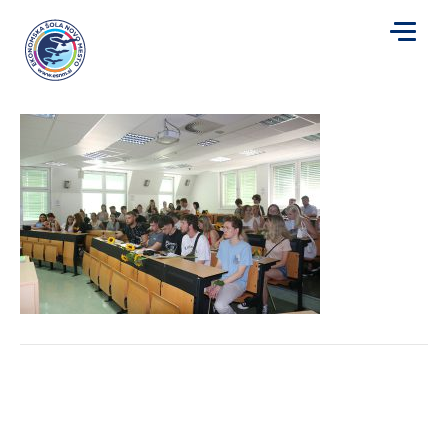
IMG_0158
za
Avtor
smaresic
|
12. 7. 2022
|
Komentarji so izklopljeni
IMG_0158