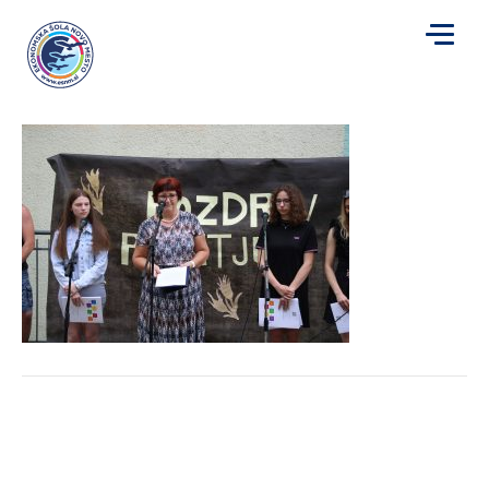
IMG_0270
za
Avtor
smaresic
|
27. 6. 2022
|
Komentarji so izklopljeni
IMG_0270