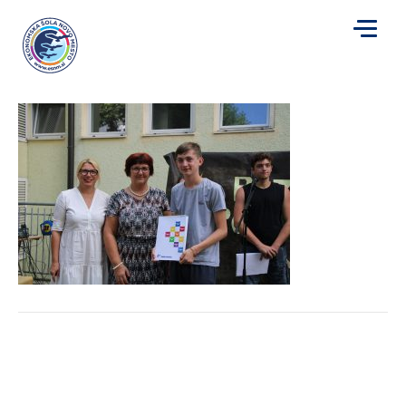
IMG_0327
za
Avtor
smaresic
|
27. 6. 2022
|
Komentarji so izklopljeni
IMG_0327