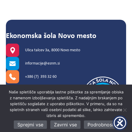
Ekonomska šola Novo mesto
Ulica talcev 3a, 8000 Novo mesto
informacije@esnm.si
+386 (7) 393 32 60
Naše spletišče uporablja lastne piškotke za spremljanje obiska
z namenom izboljševanja spletišča. Z nadaljnjim brskanjem po
© 2026 Ekonomska šola Novo
spletišču soglašate z uporabo piškotkov. V primeru, da so na
mesto. Vse pravice pridržane.
spletnih straneh vaši osebni podatki ali slike, lahko zahtevate
izbris ali spremembo.
Sprejmi vse
Zavrni vse
Podrobnosti