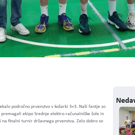
Nedav
tekalo področno prvenstvo v košarki 3×3. Naši fantje so
ni premagali ekipo Srednje elektro-računalniške šole in
li na finalni turnir državnega prvenstva. Zelo dobro so