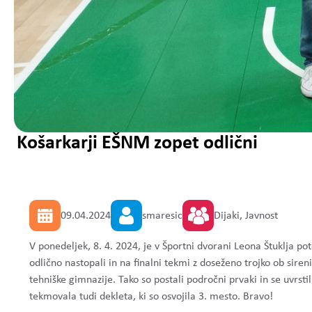
Košarkarji EŠNM zopet odlični
09.04.2024
smaresic
Dijaki, Javnost
V ponedeljek, 8. 4. 2024, je v Športni dvorani Leona Štuklja po
odlično nastopali in na finalni tekmi z doseženo trojko ob sire
tehniške gimnazije. Tako so postali področni prvaki in se uvrsti
tekmovala tudi dekleta, ki so osvojila 3. mesto. Bravo!