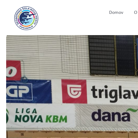
Domov
O 