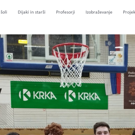
šoli
Dijaki in starši
Profesorji
Izobraževanje
Projek