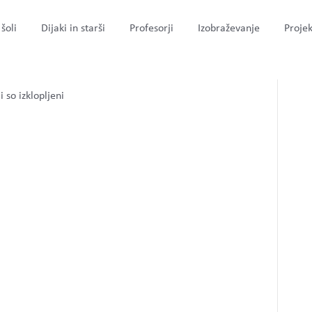
šoli
Dijaki in starši
Profesorji
Izobraževanje
Projek
vropa
za
 so izklopljeni
natecaj_evropa