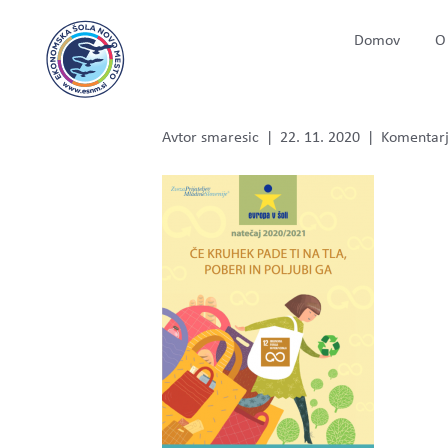
Domov
O 
natecaj_e
Avtor
smaresic
|
22. 11. 2020
|
Komentarji