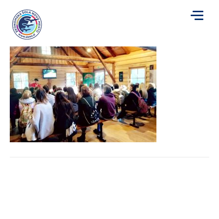
za
Avtor
Katja Cimermančič
|
29. 9. 2018
|
Komentarji so izklopljeni