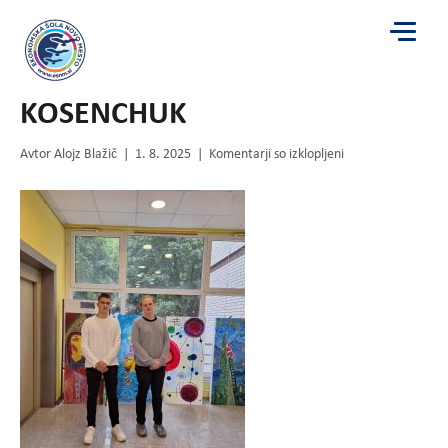
zlata-matematika-TADEJ-
LLAPUSHI-in-VLADIMIR-
KOSENCHUK
za
Avtor
Alojz Blažič
|
1. 8. 2025
|
Komentarji so izklopljeni
zlata-
matematika-
TADEJ-
LLAPUSHI-
in-
VLADIMIR-
KOSENCHUK