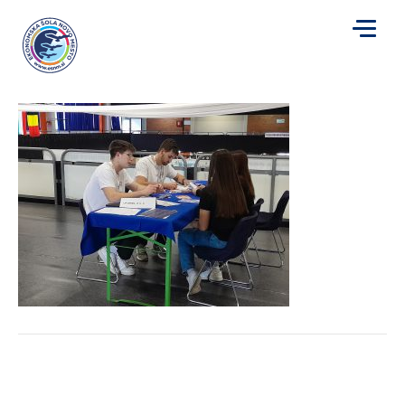
sejem16
za
Avtor
Mojca Plut
|
16. 3. 2025
|
Komentarji so izklopljeni
sejem16