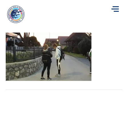
20190920_062438
za
Avtor
Mojca Plut
|
23. 9. 2019
|
Komentarji so izklopljeni
20190920_06243