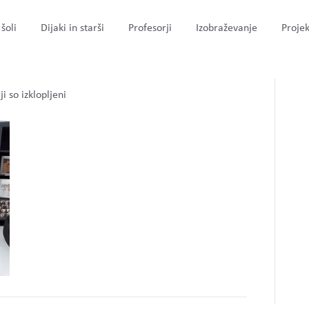
šoli
Dijaki in starši
Profesorji
Izobraževanje
Projek
za
i so izklopljeni
bar2