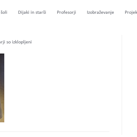
šoli
Dijaki in starši
Profesorji
Izobraževanje
Projek
za
ji so izklopljeni
ber9