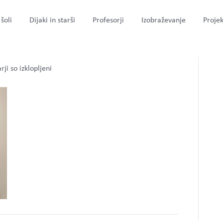
šoli
Dijaki in starši
Profesorji
Izobraževanje
Projek
za
ji so izklopljeni
C