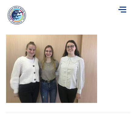
IMG-0581
za
Avtor
Mojca Plut
|
19. 4. 2022
|
Komentarji so izklopljeni
IMG-
0581