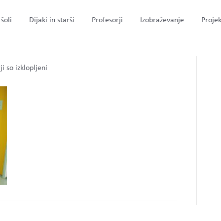
šoli
Dijaki in starši
Profesorji
Izobraževanje
Projek
za
i so izklopljeni
IMG_0007