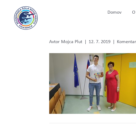
Domov
O 
IMG_0007
Avtor
Mojca Plut
|
12. 7. 2019
|
Komentarj