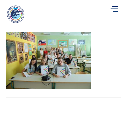
IMG_0130
za
Avtor
Mojca Plut
|
12. 7. 2019
|
Komentarji so izklopljeni
IMG_0130