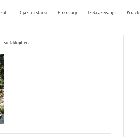
šoli
Dijaki in starši
Profesorji
Izobraževanje
Projek
za
i so izklopljeni
k12