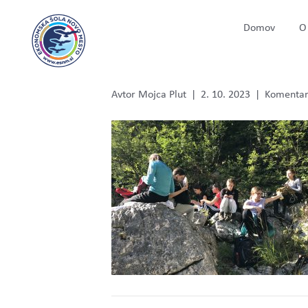
Domov
O 
k12
Avtor
Mojca Plut
|
2. 10. 2023
|
Komentarj