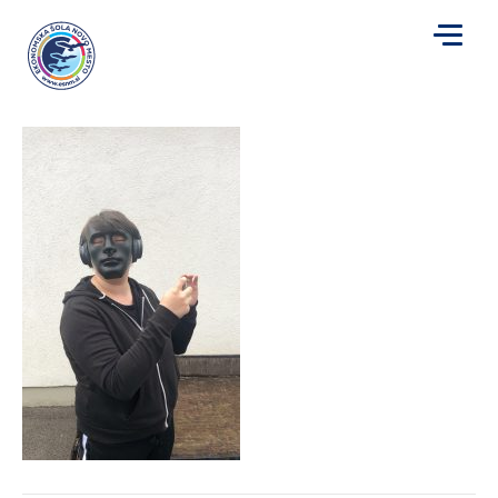
m3
za
Avtor
Mojca Plut
|
3. 10. 2019
|
Komentarji so izklopljeni
m3