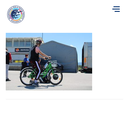
magic13
za
Avtor
Mojca Plut
|
10. 5. 2019
|
Komentarji so izklopljeni
magic13