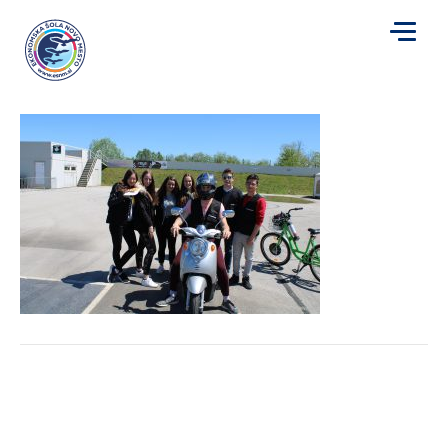
magic9
za
Avtor
Mojca Plut
|
10. 5. 2019
|
Komentarji so izklopljeni
magic9