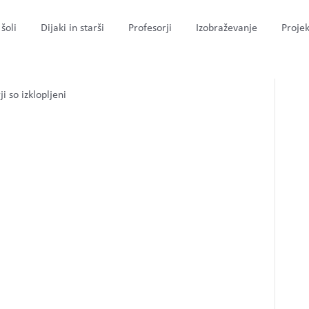
šoli
Dijaki in starši
Profesorji
Izobraževanje
Projek
za
i so izklopljeni
PARIS1