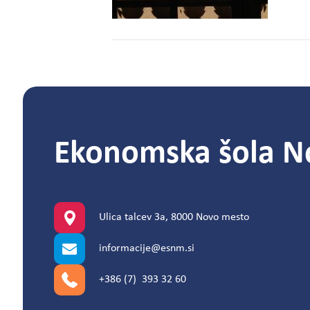
Ekonomska šola N
Ulica talcev 3a, 8000 Novo mesto
informacije@esnm.si
+386 (7) 393 32 60