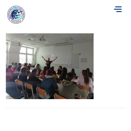
vzgoja9
za
Avtor
Mojca Plut
|
27. 9. 2019
|
Komentarji so izklopljeni
vzgoja9